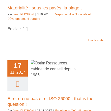
Matérialité : sous les pavés, la plage…
Par
Jean PLICHON
|
3 10 2018
|
Responsabilité Sociétale et
Développement durable
En clair, [...]
Lire la suite
17
ou ne pas être,
00 : that is the
11, 2017
uestion !
ce Opérationnelle
Etre, ou ne pas être, ISO 26000 : that is the
question !
Par
Jean PLICHON
|
17 11 2017
|
Excellence Opérationnelle