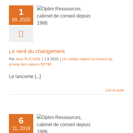
e vent du
1
angement
09, 2020
n regard au travers
sme des valeurs
OPTIM
Le vent du changement
Par
Jean PLICHON
|
1 9 2020
|
Un certain regard au travers du
prisme des valeurs OPTIM
Le lanceme [...]
Lire la suite
ulturel ? Pas si
6
icile et so so
warding…
11, 2019