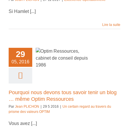
Si Hamlet [...]
Lire la suite
rquoi nous
s tous savoir
29
un blog … même
05, 2016
m Ressources
n regard au travers
sme des valeurs
OPTIM
Pourquoi nous devons tous savoir tenir un blog
… même Optim Ressources
Par
Jean PLICHON
|
29 5 2016
|
Un certain regard au travers du
prisme des valeurs OPTIM
Vous avez [...]