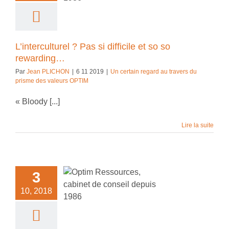
n regard au travers
sme des valeurs
OPTIM
L’interculturel ? Pas si difficile et so so
rewarding…
Par
Jean PLICHON
|
6 11 2019
|
Un certain regard au travers du
prisme des valeurs OPTIM
« Bloody [...]
Lire la suite
3
lité : sous les
s, la plage…
10, 2018
bilité Sociétale et
ppement durable