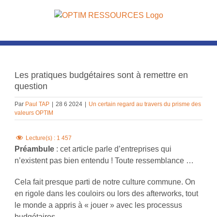
Passer
au
contenu
Voir
l'image
Les pratiques budgétaires sont à remettre en
agrandie
question
Par
Paul TAP
|
28 6 2024
|
Un certain regard au travers du prisme des
valeurs OPTIM
Lecture(s) :
1 457
Préambule
: cet article parle d’entreprises qui
n’existent pas bien entendu ! Toute ressemblance …
Cela fait presque parti de notre culture commune. On
en rigole dans les couloirs ou lors des afterworks, tout
le monde a appris à « jouer » avec les processus
budgétaires.