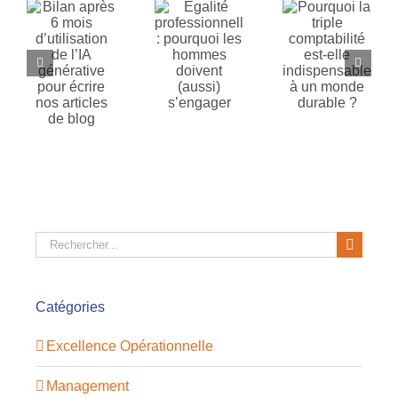
Pourquoi
6
professionnelle
la triple
:
comptabilité
ation
pourquoi
est-elle
A
les
indispensable
ive
hommes
à un
doivent
monde
nos
(aussi)
durable ?
s
s’engager
g
Rechercher:
Catégories
Excellence Opérationnelle
Management