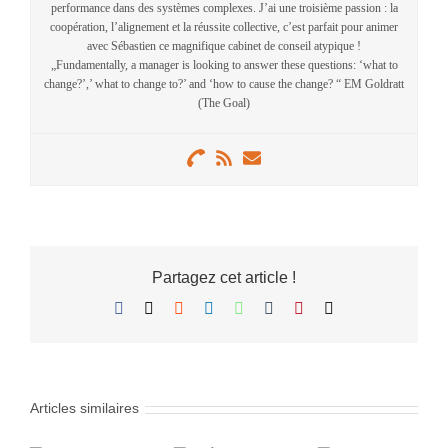
performance dans des systèmes complexes. J’ai une troisième passion : la
coopération, l’alignement et la réussite collective, c’est parfait pour animer
avec Sébastien ce magnifique cabinet de conseil atypique !
„Fundamentally, a manager is looking to answer these questions: ‘what to
change?’,’ what to change to?’ and ‘how to cause the change? “ EM Goldratt
(The Goal)
Partagez cet article !
Facebook
X
Reddit
LinkedIn
WhatsApp
Tumblr
Pinterest
Email
Articles similaires
Égalité