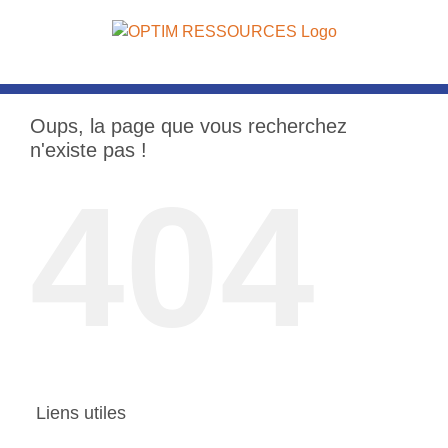
Passer
au
contenu
Oups, la page que vous recherchez
n'existe pas !
404
Liens utiles