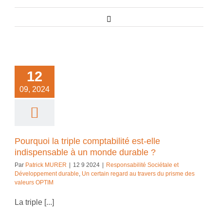
Email
uoi la triple
bilité est-elle
pensable à un
e durable ?
12
bilité Sociétale et
09, 2024
ement durable
Un
egard au travers du
des valeurs OPTIM
Pourquoi la triple comptabilité est-elle
indispensable à un monde durable ?
Par
Patrick MURER
|
12 9 2024
|
Responsabilité Sociétale et
Développement durable
,
Un certain regard au travers du prisme des
valeurs OPTIM
La triple [...]