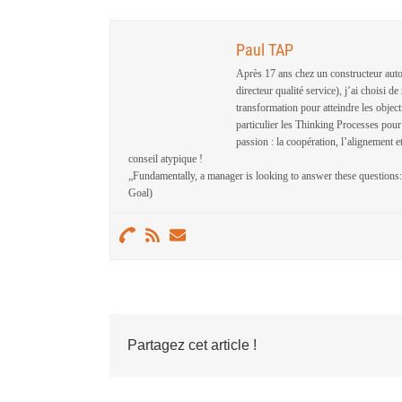
Paul TAP
Après 17 ans chez un constructeur aut
directeur qualité service), j’ai choisi 
transformation pour atteindre les objec
particulier les Thinking Processes pou
passion : la coopération, l’alignement e
conseil atypique !
„Fundamentally, a manager is looking to answer these questions:
Goal)
Partagez cet article !