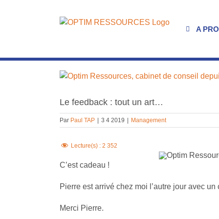
Passer
au
contenu
A PR
Voir
l'image
agrandie
Le feedback : tout un art…
Par
Paul TAP
|
3 4 2019
|
Management
Lecture(s) :
2 352
C’est cadeau !
Pierre est arrivé chez moi l’autre jour avec un
Merci Pierre.