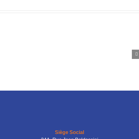
Et si l’excellence
relationnelle était la clé
manquante de la
performance ?
Siège Social