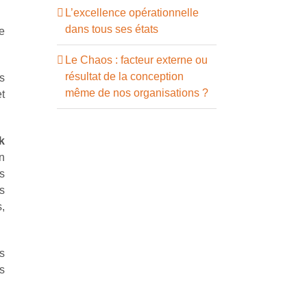
L’excellence opérationnelle
dans tous ses états
se
Le Chaos : facteur externe ou
résultat de la conception
s
même de nos organisations ?
et
k
n
s
s
,
ns
s