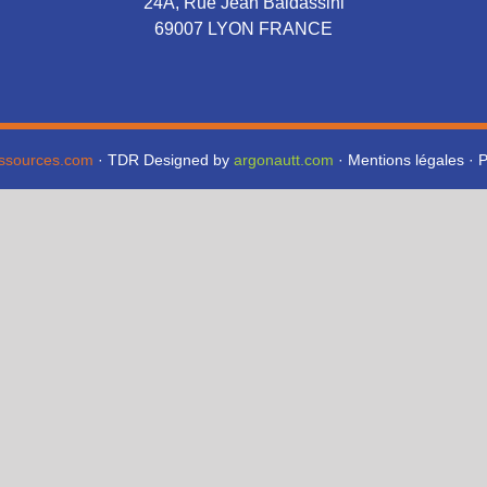
24A, Rue Jean Baldassini
69007 LYON FRANCE
essources.com
· TDR Designed by
argonautt.com
·
Mentions légales
·
P