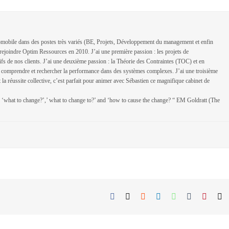
omobile dans des postes très variés (BE, Projets, Développement du management et enfin
de rejoindre Optim Ressources en 2010. J’ai une première passion : les projets de
tifs de nos clients. J’ai une deuxième passion : la Théorie des Contraintes (TOC) et en
r comprendre et rechercher la performance dans des systèmes complexes. J’ai une troisième
t la réussite collective, c’est parfait pour animer avec Sébastien ce magnifique cabinet de
 ‘what to change?’,’ what to change to?’ and ‘how to cause the change? “ EM Goldratt (The
Facebook
X
Reddit
LinkedIn
WhatsApp
Tumblr
Pintere
E