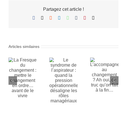
Partagez cet article !
Facebook
X
Reddit
LinkedIn
WhatsApp
Tumblr
Pinterest
Email
Articles similaires
Le
ue
L’accompagnement
syndrome
au
de
ment
changement
l’aspirateur
 le
? Ah oui,
: quand la
ment
ce truc
pression
qu’on fait
opérationnelle
…
à la fin…
désaligne
de
les rôles
e
managériaux