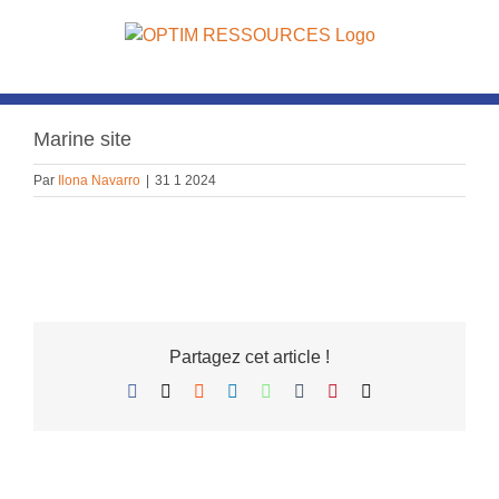
Passer
au
contenu
Marine site
Par
Ilona Navarro
|
31 1 2024
Partagez cet article !
Facebook
X
Reddit
LinkedIn
WhatsApp
Tumblr
Pinterest
Email