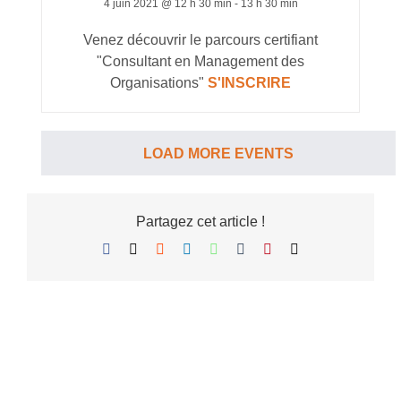
4 juin 2021 @ 12 h 30 min
-
13 h 30 min
Venez découvrir le parcours certifiant
"Consultant en Management des
Organisations"
S'INSCRIRE
LOAD MORE EVENTS
Partagez cet article !
Facebook
X
Reddit
LinkedIn
WhatsApp
Tumblr
Pinterest
Email