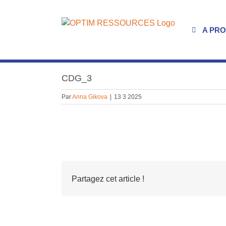
Passer
au
contenu
A PR
CDG_3
Par
Anna Gikova
|
13 3 2025
Partagez cet article !