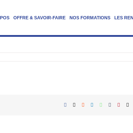
OPOS
OFFRE & SAVOIR-FAIRE
NOS FORMATIONS
LES RE
Facebook
X
Reddit
LinkedIn
WhatsApp
Tumblr
Pintere
E