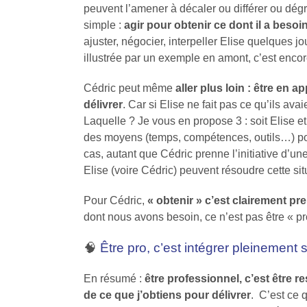
peuvent l’amener à décaler ou différer ou dégr
simple :
agir pour obtenir ce dont il a besoin
ajuster, négocier, interpeller Elise quelques j
illustrée par un exemple en amont, c’est encor
Cédric peut même
aller plus loin : être en 
délivrer
. Car si Elise ne fait pas ce qu’ils av
Laquelle ? Je vous en propose 3 : soit Elise e
des moyens (temps, compétences, outils…) pour
cas, autant que Cédric prenne l’initiative d’u
Elise (voire Cédric) peuvent résoudre cette sit
Pour Cédric,
« obtenir » c’est clairement pre
dont nous avons besoin, ce n’est pas être « pro
🧠
Être pro, c’est intégrer pleinement sa
En résumé :
être professionnel, c’est être re
de ce que j’obtiens pour délivrer
. C’est ce q