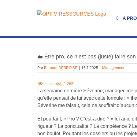
Passer
au
contenu
A PR
Voir
l'image
💼 Être pro, ce n’est pas (juste) faire son 
agrandie
Par
Bernard DEBROISE
|
15 7 2025
|
Management
Lecture(s) :
1 268
La semaine dernière Séverine, manager, me pa
qu’elle pensait de lui avec cette formule : «
il 
Séverine me faisait, cela ne souffrait d’aucun 
Et pourtant, « Pro ? C’est-à-dire ? » lui ai-je 
rigueur ? La ponctualité ? La compétence ? Le f
bon boulot. Pourtant les dossiers ou les proje