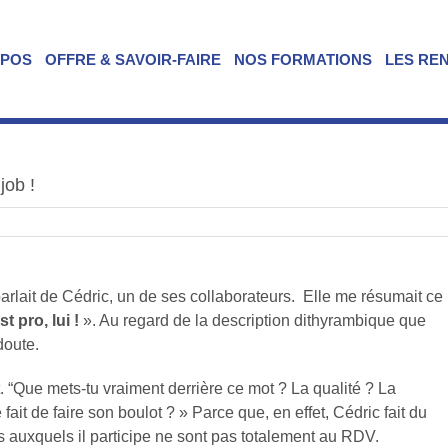
OPOS
OFFRE & SAVOIR-FAIRE
NOS FORMATIONS
LES RE
job !
rlait de Cédric, un de ses collaborateurs. Elle me résumait ce
est pro, lui !
». Au regard de la description dithyrambique que
doute.
dit. “Que mets-tu vraiment derrière ce mot ? La qualité ? La
ait de faire son boulot ? » Parce que, en effet, Cédric fait du
ts auxquels il participe ne sont pas totalement au RDV.