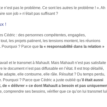
ce n’est pas le problème. Ce sont les autres le problème ! ». Ah
ire son job » n’était pas suffisant ?
ux !
des Cédric : des personnes compétentes, engagées,
out, les projets patinent, les tensions montent, les réunions
nt. Pourquoi ? Parce que
la « responsabilité dans la relation »
vail et le transmet à Mahault. Mais Mahault n’est pas satisfaite 
 le document n’est pas diffusable en l’état. Il est trop détaillé,
 elle adapte, elle contourne, elle râle. Résultat ? Du temps perdu,
ite. Pourquoi ? Parce que Cédric a juste oublié qu’
il était aussi
, de « délivrer » ce dont Mahault a besoin et pas uniquemen
tre, comprendre ses besoins, vérifier que ce qu’on lui transmet lui