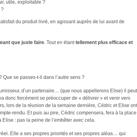
r, utile, exploitable ?
 ?
 satisfait du produit livré, en agissant auprès de lui avant de
geant que juste faire
. Tout en étant
tellement plus efficace et
 ? Que se passes-t-il dans l’autre sens ?
rnisseur, d’un partenaire… (que nous appellerons Elise) il peut
 va donc forcément se préoccuper de « délivrer » et venir vers
rs, lors de la réunion de la semaine dernière, Cédric et Elise on
compte-rendu. Et puis au pire, Cédric compensera, fera à la place
 Elise : pas la peine de l’embêter avec cela.
 réel. Elle a ses propres priorités et ses propres aléas… qui