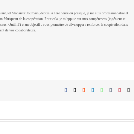
ant, tel Monsieur Jourdain, depuis la 1ere heure ou presque, je me suis professionnalisé et
isan fabriquant de la coopération. Pour cela, je m’appuie sur mes compétences (ingénieur et
sus, Outil IT) et un objectif : vous permettre de développer / renforcer la coopération dans
ent de vos collaborateurs.
Facebook
X
Reddit
LinkedIn
WhatsApp
Tumblr
Pintere
E