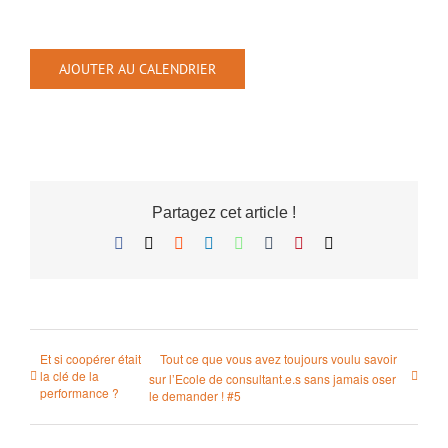
AJOUTER AU CALENDRIER
Partagez cet article !
Facebook
X
Reddit
LinkedIn
WhatsApp
Tumblr
Pinterest
Email
Et si coopérer était
Tout ce que vous avez toujours voulu savoir
la clé de la
sur l’Ecole de consultant.e.s sans jamais oser
performance ?
le demander ! #5